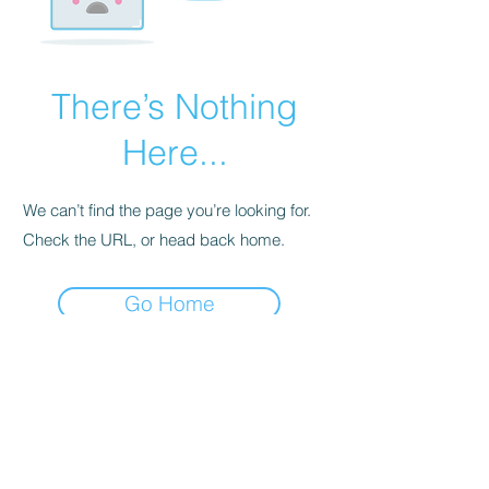
There’s Nothing
Here...
We can’t find the page you’re looking for.
Check the URL, or head back home.
Go Home
©
BERGRETTUNG DORNBIRN
, Höchsterstraße
36a, 6850 Dornbirn,
dornbirn.pr@bergrettung-
vorarlberg.at
Wir sind auch auf Instagram und Facebook